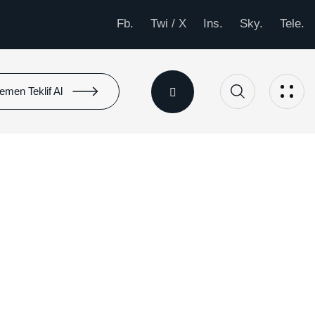
Fb.
Twi / X
Ins.
Sky.
Tele.
emen Teklif Al