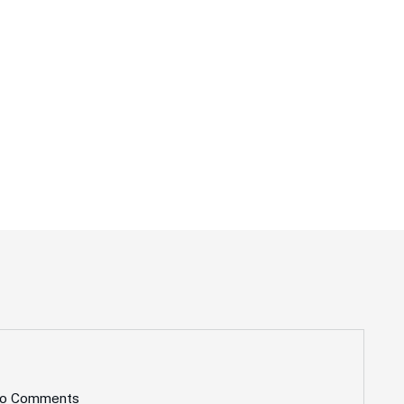
pı
o Comments