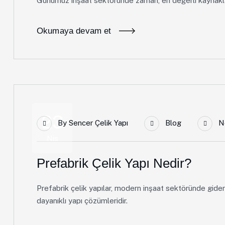
Günümüz inşaat sektöründe zaman, en değerli kaynaklar
Okumaya devam et
23
By
Sencer Çelik Yapı
Blog
N
Nis
Prefabrik Çelik Yapı Nedir?
Prefabrik çelik yapılar, modern inşaat sektöründe gider
dayanıklı yapı çözümleridir.