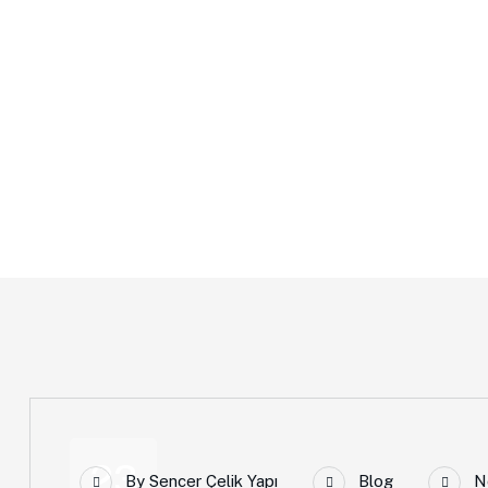
Sencer Çelik Ya
Anasayfa
Author: Sencer Çelik Yapı
23
By
Sencer Çelik Yapı
Blog
N